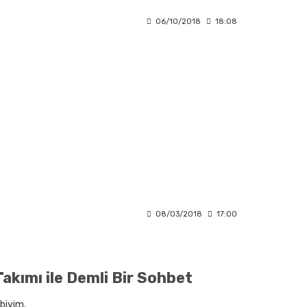
06/10/2018
18:08
08/03/2018
17:00
akımı ile Demli Bir Sohbet
ibiyim.