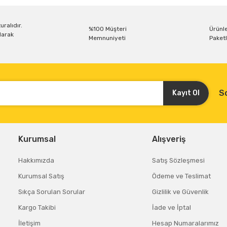
uralıdır.
%100 Müşteri
Ürünle
larak
Memnuniyeti
Paketl
S
Kayıt Ol
Kurumsal
Alışveriş
Hakkımızda
Satış Sözleşmesi
Kurumsal Satış
Ödeme ve Teslimat
Sıkça Sorulan Sorular
Gizlilik ve Güvenlik
Kargo Takibi
İade ve İptal
İletişim
Hesap Numaralarımız