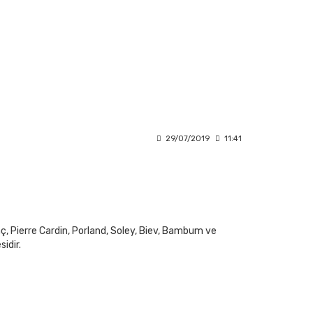
29/07/2019
11:41
ç, Pierre Cardin, Porland, Soley, Biev, Bambum ve
idir.