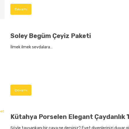
Devamı
Soley Begüm Çeyiz Paketi
İlmek ilmek sevdalara…
Devamı
Kütahya Porselen Elegant Çaydanlık T
Şöyle tavşankanı bir çaya ne dersiniz? Evet diyenlerinizi duyar g