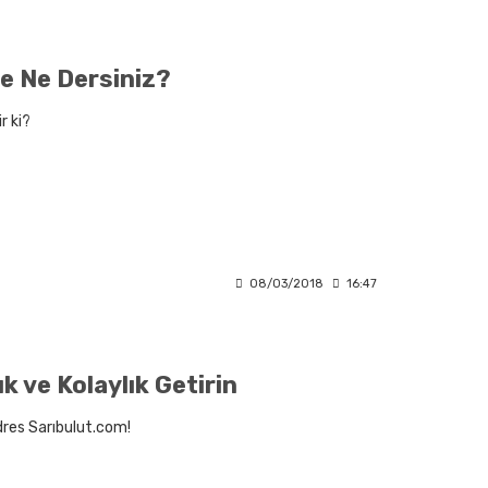
ye Ne Dersiniz?
r ki?
08/03/2018
16:47
k ve Kolaylık Getirin
adres Sarıbulut.com!