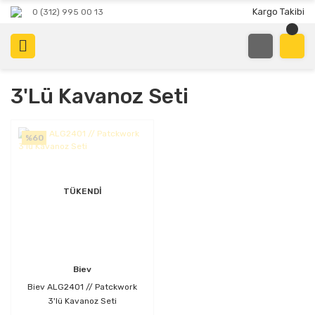
Kargo Takibi
0 (312) 995 00 13
3'lü Kavanoz Seti
%60
TÜKENDİ
Biev
Biev ALG2401 // Patckwork
3'lü Kavanoz Seti