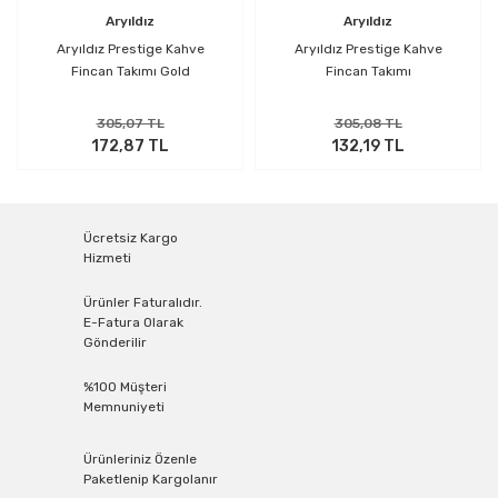
Aryıldız
Aryıldız
Aryıldız Prestige Kahve
Aryıldız Prestige Kahve
Fincan Takımı Gold
Fincan Takımı
305,07 TL
305,08 TL
172,87 TL
132,19 TL
Ücretsiz Kargo
Hizmeti
Ürünler Faturalıdır.
E-Fatura Olarak
Gönderilir
%100 Müşteri
Memnuniyeti
Ürünleriniz Özenle
Paketlenip Kargolanır