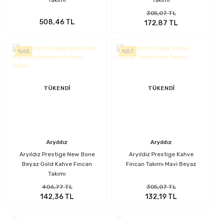
Takımı
Takımı
305,07 TL
508,46 TL
172,87 TL
%65
%57
TÜKENDİ
TÜKENDİ
Aryıldız
Aryıldız
Aryıldız Prestige New Bone
Aryıldız Prestige Kahve
Beyaz Gold Kahve Fincan
Fincan Takımı Mavi Beyaz
Takımı
406,77 TL
305,07 TL
142,36 TL
132,19 TL