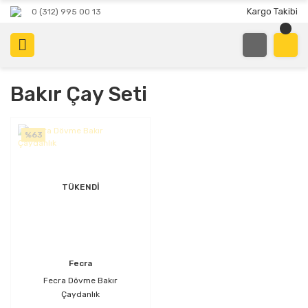
Kargo Takibi
0 (312) 995 00 13
Bakır Çay Seti
%63
TÜKENDİ
Fecra
Fecra Dövme Bakır
Çaydanlık