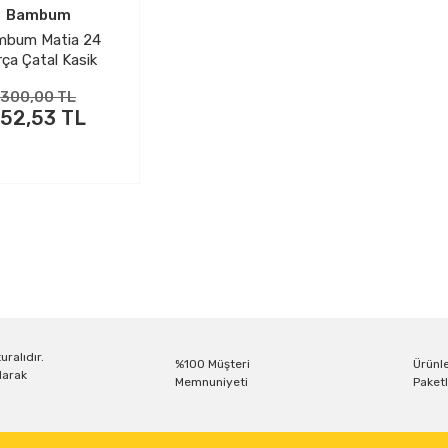
Bambum
mbum Matia 24
ça Çatal Kasik
Biçak Seti
300,00 TL
152,53 TL
uralıdır.
%100 Müşteri
Ürünle
larak
Memnuniyeti
Paketl