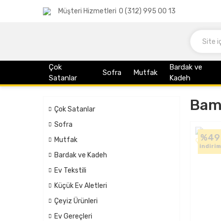
Müşteri Hizmetleri
0 (312) 995 00 13
Çok
Bardak ve
Sofra
Mutfak
Satanlar
Kadeh
Bam
Çok Satanlar
Sofra
%49
Mutfak
indirim
Bardak ve Kadeh
Ev Tekstili
Küçük Ev Aletleri
Çeyiz Ürünleri
Ev Gereçleri