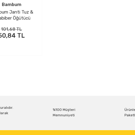
Bambum
um Janti Tuz &
abiber Öğütücü
Büyük
101,68 TL
50,84 TL
uralıdır.
%100 Müşteri
Ürünle
larak
Memnuniyeti
Paketl