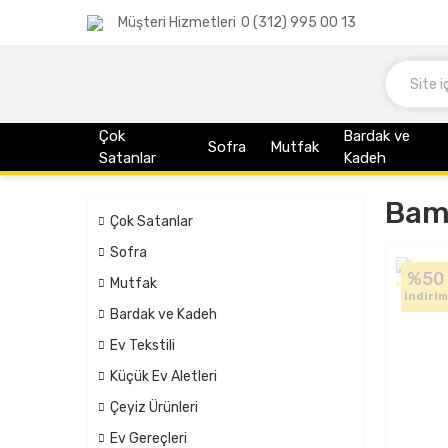
Müşteri Hizmetleri
0 (312) 995 00 13
Çok
Bardak ve
Sofra
Mutfak
Satanlar
Kadeh
Bamb
Çok Satanlar
Sofra
%50
Mutfak
indirim
Bardak ve Kadeh
Ev Tekstili
Küçük Ev Aletleri
Çeyiz Ürünleri
Ev Gereçleri