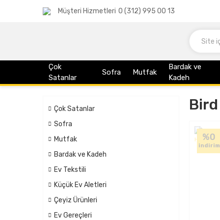
Müşteri Hizmetleri
0 (312) 995 00 13
Çok
Bardak ve
Sofra
Mutfak
Satanlar
Kadeh
Bird
Çok Satanlar
Sofra
%0
Mutfak
indirim
Bardak ve Kadeh
Ev Tekstili
Küçük Ev Aletleri
Çeyiz Ürünleri
Ev Gereçleri