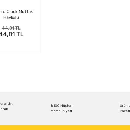
ird Clock Mutfak
Havlusu
44,81 TL
44,81 TL
uralıdır.
%100 Müşteri
Ürünle
larak
Memnuniyeti
Paketl