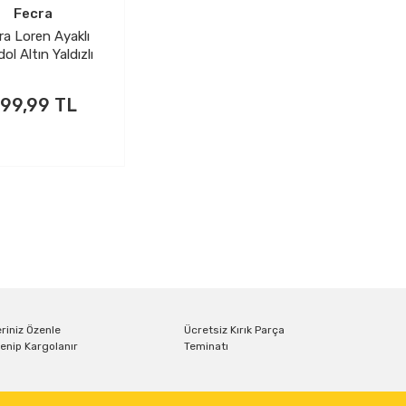
Fecra
ra Loren Ayaklı
ol Altın Yaldızlı
99,99 TL
PETE EKLE
riniz Özenle
Ücretsiz Kırık Parça
enip Kargolanır
Teminatı