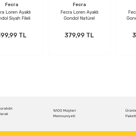
Fecra
Fecra
ra Loren Ayaklı
Fecra Loren Ayaklı
Fec
dol Siyah Fileli
Gondol Natürel
Gond
399,99 TL
379,99 TL
3
PETE EKLE
SEPETE EKLE
SE
uralıdır.
%100 Müşteri
Ürünle
larak
Memnuniyeti
Paketl