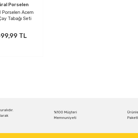
ral Porselen
l Porselen Acem
 Çay Tabağı Seti
1891
99,99 TL
PETE EKLE
uralıdır.
%100 Müşteri
Ürünle
larak
Memnuniyeti
Paketl