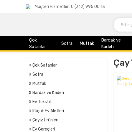
Müşteri Hizmetleri
0 (312) 995 00 13
Çok
Bardak ve
Sofra
Mutfak
Satanlar
Kadeh
Çay 
Çok Satanlar
Sofra
Mutfak
Bardak ve Kadeh
Ev Tekstili
Küçük Ev Aletleri
Çeyiz Ürünleri
Ev Gereçleri