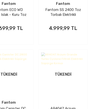
Fantom
Fantom
ntom ECO WD
Fantom SS 2400 Toz
Islak - Kuru Toz
Torbalı Elektrikli
rbalı Elektrikli
Süpürge Beyaz
üpürge Siyah
699,99 TL
4.999,99 TL
TÜKENDİ
TÜKENDİ
Fantom
om Canister DC
AR4047 Arzum