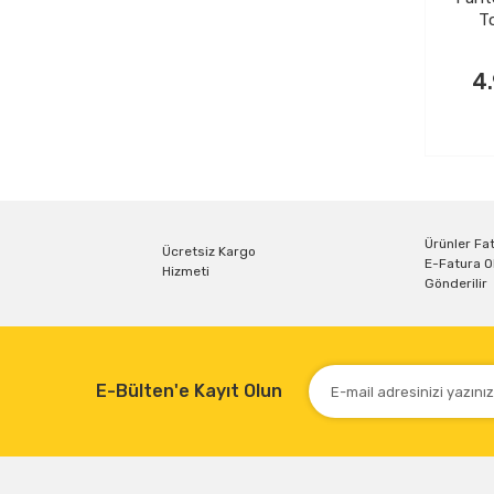
To
S
4
Ürünler Fat
Ücretsiz Kargo
E-Fatura O
Hizmeti
Gönderilir
E-Bülten'e Kayıt Olun