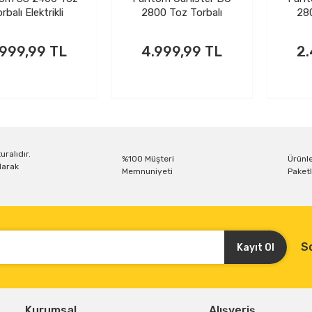
rbalı Elektrikli
2800 Toz Torbalı
28
üpürge Siyah
Elektrikli Süpürge
Ele
Siyah
.999,99 TL
4.999,99 TL
2.
uralıdır.
%100 Müşteri
Ürünle
larak
Memnuniyeti
Paketl
S
Kayıt Ol
Kurumsal
Alışveriş