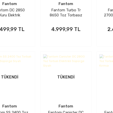
Fantom
Fantom
ntom DC 2850
Fantom Turbo Tr
Fa
Kuru Elektrik
8650 Toz Torbasız
2700 
pürgesi Siyah
Elektrikli Süpürge
To
S
.499,99 TL
4.999,99 TL
2.
TÜKENDİ
TÜKENDİ
Fantom
Fantom
om SS 2400 Toz
Fantom Canister DC
Fant