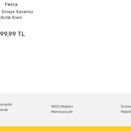
Fecra
a Emaye Kavanoz
Antik Krem
199,99 TL
uralıdır.
%100 Müşteri
Ürünle
larak
Memnuniyeti
Paketl