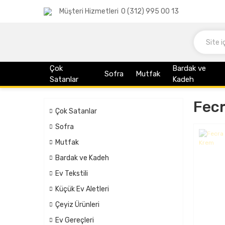
Müşteri Hizmetleri
0 (312) 995 00 13
Çok
Bardak ve
Sofra
Mutfak
Satanlar
Kadeh
Fec
Çok Satanlar
Sofra
Mutfak
Bardak ve Kadeh
Ev Tekstili
Küçük Ev Aletleri
Çeyiz Ürünleri
Ev Gereçleri