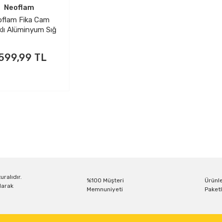
Neoflam
flam Fika Cam
lı Alüminyum Sığ
cere 26 Cm Gri
.599,99 TL
uralıdır.
%100 Müşteri
Ürünle
larak
Memnuniyeti
Paketl