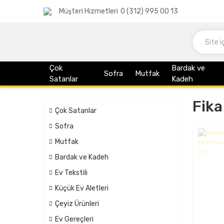
Müşteri Hizmetleri
0 (312) 995 00 13
Çok
Bardak ve
Sofra
Mutfak
Satanlar
Kadeh
Fika
Çok Satanlar
Sofra
Mutfak
Bardak ve Kadeh
Ev Tekstili
Küçük Ev Aletleri
Çeyiz Ürünleri
Ev Gereçleri