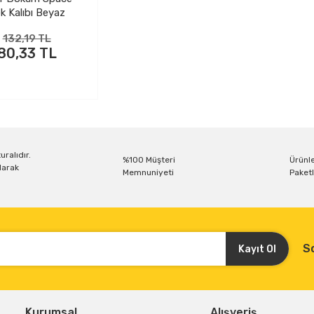
k Kalıbı Beyaz
132,19 TL
80,33 TL
uralıdır.
%100 Müşteri
Ürünle
larak
Memnuniyeti
Paketl
S
Kayıt Ol
Kurumsal
Alışveriş