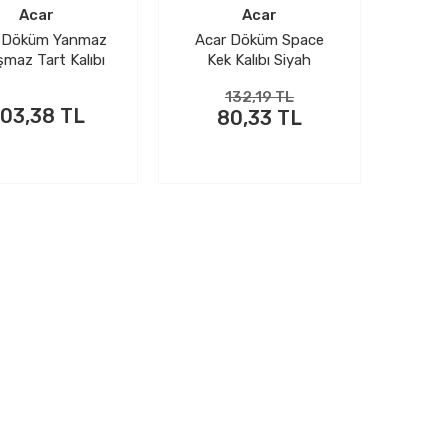
Acar
Acar
 Döküm Yanmaz
Acar Döküm Space
şmaz Tart Kalıbı
Kek Kalıbı Siyah
Siyah
132,19 TL
03,38 TL
80,33 TL