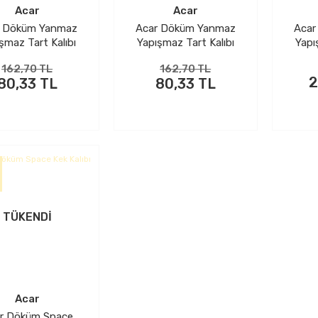
Acar
Acar
r Döküm Yanmaz
Acar Döküm Yanmaz
Acar
şmaz Tart Kalıbı
Yapışmaz Tart Kalıbı
Yapı
Mor
Beyaz
162,70 TL
162,70 TL
2
80,33 TL
80,33 TL
TÜKENDİ
Acar
r Döküm Space