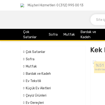
Müşteri Hizmetleri
0 (312) 995 00 13
Çok
Bardak ve
Sofra
Mutfak
Satanlar
Kadeh
Kek 
Çok Satanlar
Sofra
%51
Mutfak
indirim
Bardak ve Kadeh
Ev Tekstili
Küçük Ev Aletleri
Çeyiz Ürünleri
Ev Gereçleri