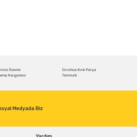
riniz Özenle
Ücretsiz Kırık Parça
enip Kargolanır
Teminatı
osyal Medyada Biz
Yardım