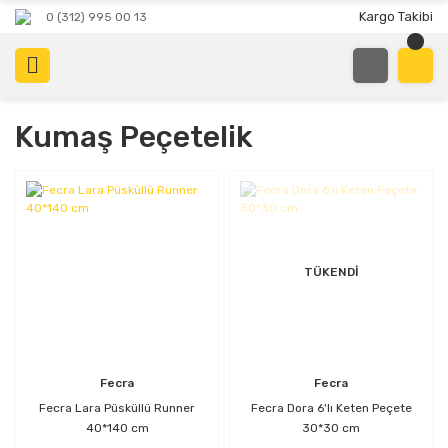
Kargo Takibi
0 (312) 995 00 13
Kumaş Peçetelik
TÜKENDİ
Fecra
Fecra
Fecra Lara Püsküllü Runner
Fecra Dora 6'lı Keten Peçete
40*140 cm
30*30 cm