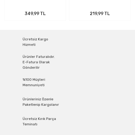
349,99 TL
219,99 TL
Ücretsiz Kargo
Hizmeti
Ürünler Faturalıdır.
E-Fatura Olarak
Gönderilir
%100 Müşteri
Memnuniyeti
Ürünleriniz Özenle
Paketlenip Kargolanır
Ücretsiz Kırık Parça
Teminatı