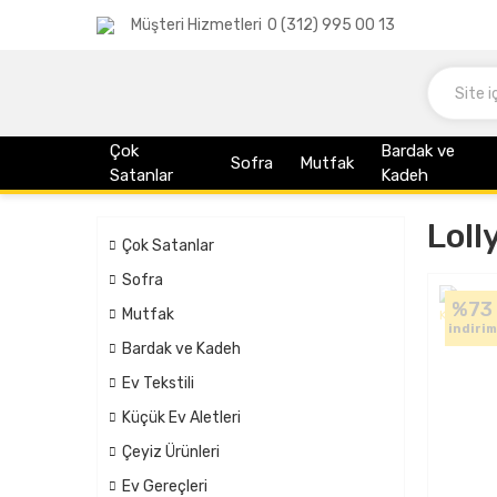
Müşteri Hizmetleri
0 (312) 995 00 13
Çok
Bardak ve
Sofra
Mutfak
Satanlar
Kadeh
Loll
Çok Satanlar
Sofra
%73
Mutfak
indirim
Bardak ve Kadeh
Ev Tekstili
Küçük Ev Aletleri
Çeyiz Ürünleri
Ev Gereçleri