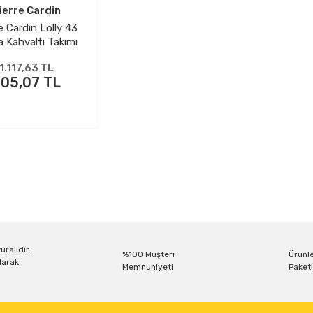
ierre Cardin
e Cardin Lolly 43
a Kahvaltı Takımı
1.117,63 TL
05,07 TL
uralıdır.
%100 Müşteri
Ürünle
larak
Memnuniyeti
Paketl