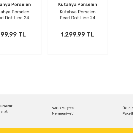
ahya Porselen
Kütahya Porselen
tahya Porselen
Kütahya Porselen
rl Dot Line 24
Pearl Dot Line 24
rça Yemek Seti
Parça Yemek Seti
Mavi
Tarçın
99,99 TL
1.299,99 TL
uralıdır.
%100 Müşteri
Ürünle
larak
Memnuniyeti
Paketl