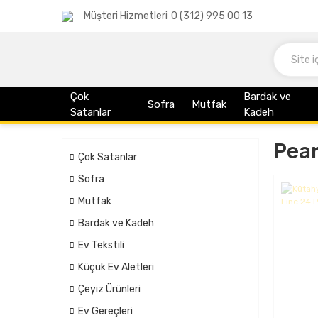
Müşteri Hizmetleri
0 (312) 995 00 13
Çok
Bardak ve
Sofra
Mutfak
Satanlar
Kadeh
Pear
Çok Satanlar
Sofra
Mutfak
Bardak ve Kadeh
Ev Tekstili
Küçük Ev Aletleri
Çeyiz Ürünleri
Ev Gereçleri