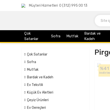
Müşteri Hizmetleri
0 (312) 995 00 13
Çok
Bardak ve
Sofra
Mutfak
Satanlar
Kadeh
Pirg
Çok Satanlar
Sofra
%41
Mutfak
indirim
Bardak ve Kadeh
Ev Tekstili
Küçük Ev Aletleri
Çeyiz Ürünleri
Ev Gereçleri