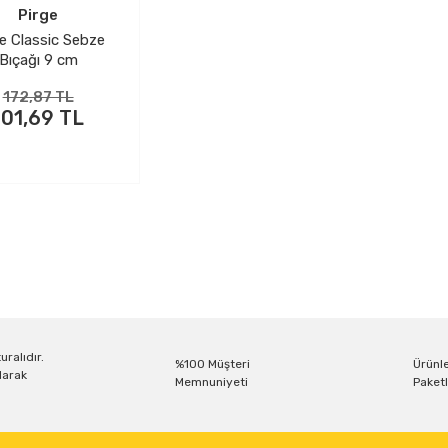
Pirge
e Classic Sebze
Bıçağı 9 cm
172,87 TL
101,69 TL
uralıdır.
%100 Müşteri
Ürünle
larak
Memnuniyeti
Paketl