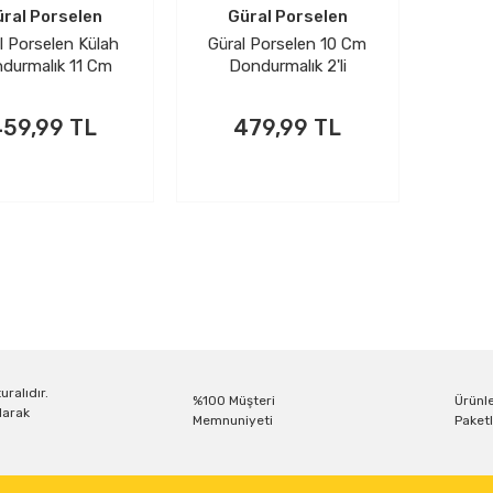
ral Porselen
Güral Porselen
l Porselen Külah
Güral Porselen 10 Cm
durmalık 11 Cm
Dondurmalık 2'li
59,99 TL
479,99 TL
PETE EKLE
SEPETE EKLE
uralıdır.
%100 Müşteri
Ürünle
larak
Memnuniyeti
Paketl