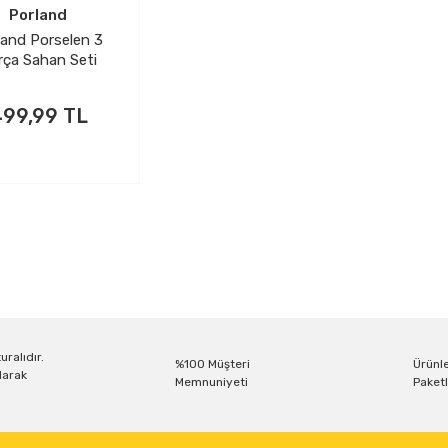
Porland
land Porselen 3
rça Sahan Seti
99,99 TL
uralıdır.
%100 Müşteri
Ürünle
larak
Memnuniyeti
Paketl