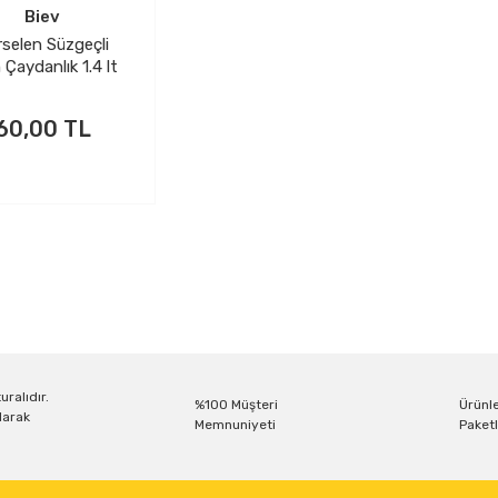
Biev
selen Süzgeçli
Çaydanlık 1.4 lt
60,00 TL
uralıdır.
%100 Müşteri
Ürünle
larak
Memnuniyeti
Paketl