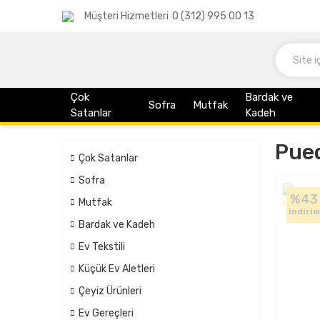
Müşteri Hizmetleri
0 (312) 995 00 13
Çok
Bardak ve
Sofra
Mutfak
Satanlar
Kadeh
Pue
Çok Satanlar
Sofra
%43
Mutfak
indirim
Bardak ve Kadeh
Ev Tekstili
Küçük Ev Aletleri
Çeyiz Ürünleri
Ev Gereçleri