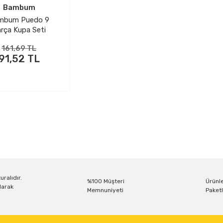
Bambum
mbum Puedo 9
rça Kupa Seti
161,69 TL
91,52 TL
uralıdır.
%100 Müşteri
Ürünle
larak
Memnuniyeti
Paketl