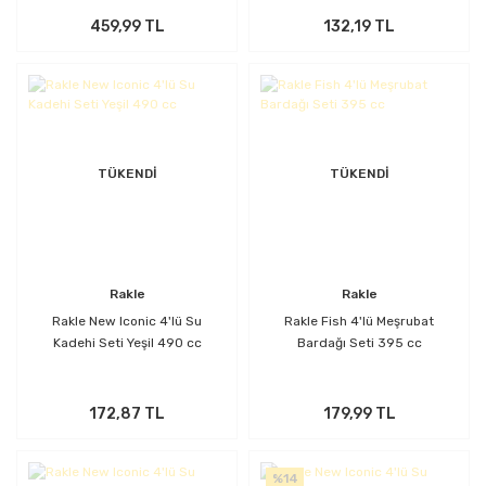
459,99 TL
132,19 TL
TÜKENDİ
TÜKENDİ
Rakle
Rakle
Rakle New Iconic 4'lü Su
Rakle Fish 4'lü Meşrubat
Kadehi Seti Yeşil 490 cc
Bardağı Seti 395 cc
172,87 TL
179,99 TL
%14