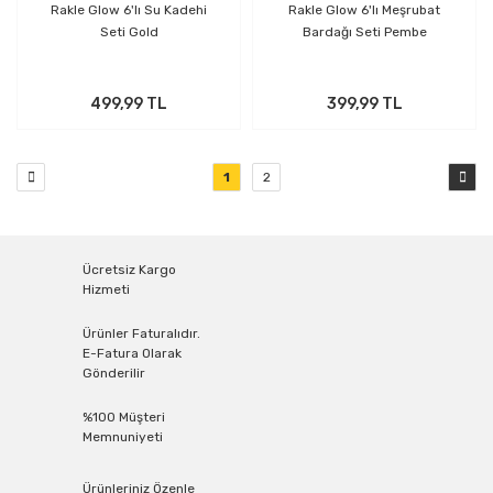
Rakle Glow 6'lı Su Kadehi
Rakle Glow 6'lı Meşrubat
Seti Gold
Bardağı Seti Pembe
499,99 TL
399,99 TL
1
2
Ücretsiz Kargo
Hizmeti
Ürünler Faturalıdır.
E-Fatura Olarak
Gönderilir
%100 Müşteri
Memnuniyeti
Ürünleriniz Özenle