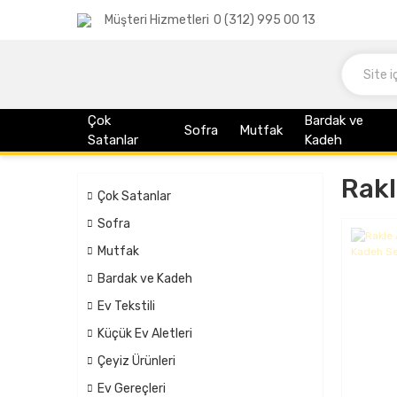
Müşteri Hizmetleri
0 (312) 995 00 13
Çok
Bardak ve
Sofra
Mutfak
Satanlar
Kadeh
Rakl
Çok Satanlar
Sofra
Mutfak
Bardak ve Kadeh
Ev Tekstili
Küçük Ev Aletleri
Çeyiz Ürünleri
Ev Gereçleri