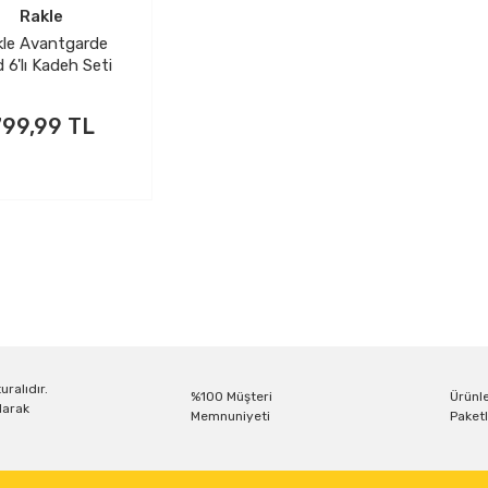
Rakle
kle Avantgarde
 6'lı Kadeh Seti
530cc
799,99 TL
uralıdır.
%100 Müşteri
Ürünle
larak
Memnuniyeti
Paketl