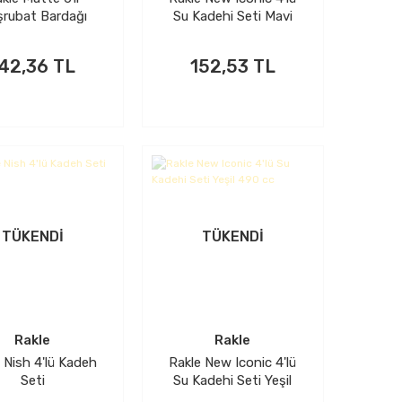
rubat Bardağı
Su Kadehi Seti Mavi
Seti Kırmızı
490 cc
42,36 TL
152,53 TL
TÜKENDİ
TÜKENDİ
Rakle
Rakle
 Nish 4'lü Kadeh
Rakle New Iconic 4'lü
Seti
Su Kadehi Seti Yeşil
490 cc