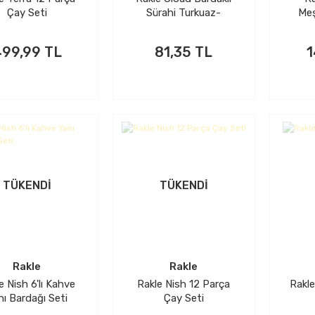
Çay Seti
Sürahi Turkuaz-
Meş
Pembe
99,99 TL
81,35 TL
1
TÜKENDİ
TÜKENDİ
Rakle
Rakle
e Nish 6'lı Kahve
Rakle Nish 12 Parça
Rakle
nı Bardağı Seti
Çay Seti