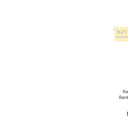
%21
indirim
Ra
Bard