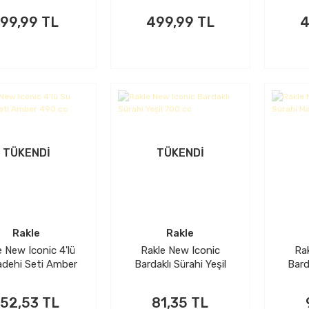
199,99 TL
499,99 TL
4
TÜKENDİ
TÜKENDİ
Rakle
Rakle
e New Iconic 4'lü
Rakle New Iconic
Ra
adehi Seti Amber
Bardaklı Sürahi Yeşil
Bard
490 cc
700 cc
152,53 TL
81,35 TL