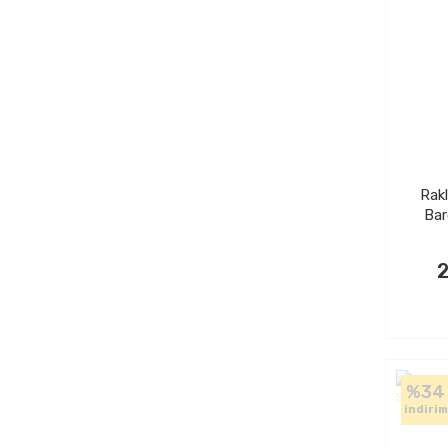
Rakl
Bar
2
%34
indirim