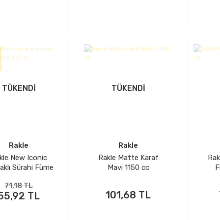
TÜKENDİ
TÜKENDİ
Rakle
Rakle
kle New Iconic
Rakle Matte Karaf
Rak
aklı Sürahi Füme
Mavi 1150 cc
F
700 cc
71,18 TL
101,68 TL
55,92 TL