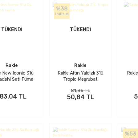
%38
indirim
TÜKENDİ
TÜKENDİ
Rakle
Rakle
e New Iconic 3'lü
Rakle Altın Yaldızlı 3'lü
Rakle
adehi Seti Füme
Tropic Meşrubat
Bardağı
81,35 TL
183,04 TL
5
50,84 TL
%53