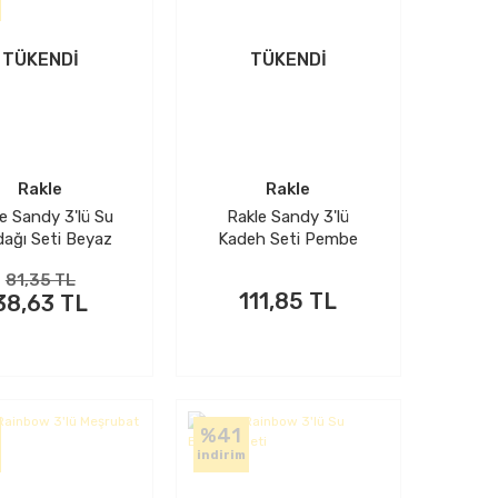
TÜKENDİ
TÜKENDİ
Rakle
Rakle
e Sandy 3'lü Su
Rakle Sandy 3'lü
dağı Seti Beyaz
Kadeh Seti Pembe
81,35 TL
111,85 TL
38,63 TL
%41
indirim