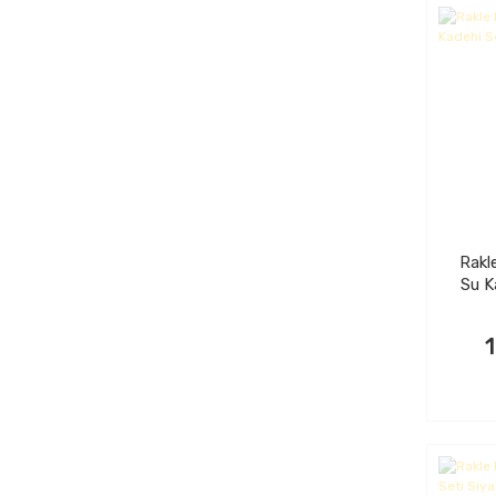
Rakl
Su K