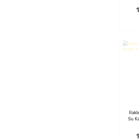
Rakl
Su K