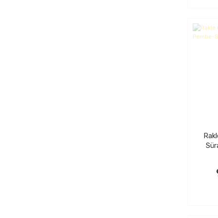
Rakl
Sür