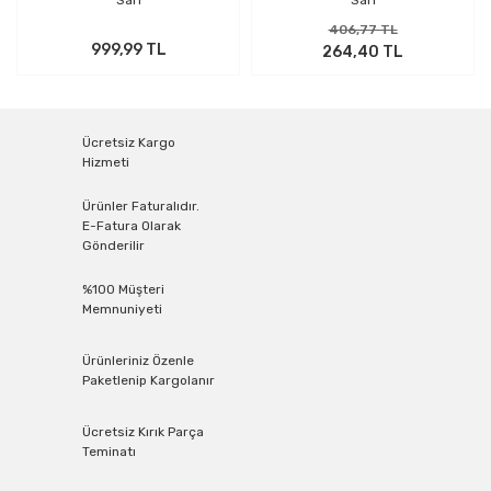
Sarı
Sarı
406,77 TL
999,99 TL
264,40 TL
Ücretsiz Kargo
Hizmeti
Ürünler Faturalıdır.
E-Fatura Olarak
Gönderilir
%100 Müşteri
Memnuniyeti
Ürünleriniz Özenle
Paketlenip Kargolanır
Ücretsiz Kırık Parça
Teminatı