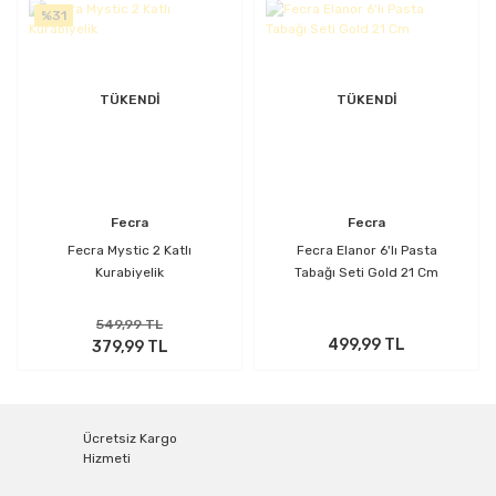
%31
TÜKENDİ
TÜKENDİ
Fecra
Fecra
Fecra Mystic 2 Katlı
Fecra Elanor 6'lı Pasta
Kurabiyelik
Tabağı Seti Gold 21 Cm
549,99 TL
499,99 TL
379,99 TL
Ücretsiz Kargo
Hizmeti