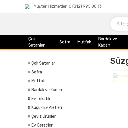
Müşteri Hizmetleri
0 (312) 995 00 13
Çok
Bardak ve
Sofra
Mutfak
Satanlar
Kadeh
Süzg
Çok Satanlar
Sofra
Mutfak
Bardak ve Kadeh
Ev Tekstili
Küçük Ev Aletleri
Çeyiz Ürünleri
Ev Gereçleri