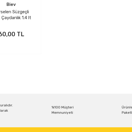
Biev
selen Süzgeçli
Çaydanlık 1.4 lt
60,00 TL
uralıdır.
%100 Müşteri
Ürünle
larak
Memnuniyeti
Paketl