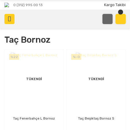
Kargo Takibi
0 (312) 995 00 13
Taç Bornoz
%22
%-0
TÜKENDİ
TÜKENDİ
Taç Fenerbahçe L Bornoz
Taç Beşiktaş Bornoz S