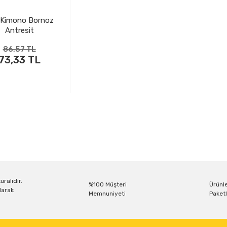
 Kimono Bornoz
Antresit
86,57 TL
73,33 TL
uralıdır.
%100 Müşteri
Ürünle
larak
Memnuniyeti
Paketl