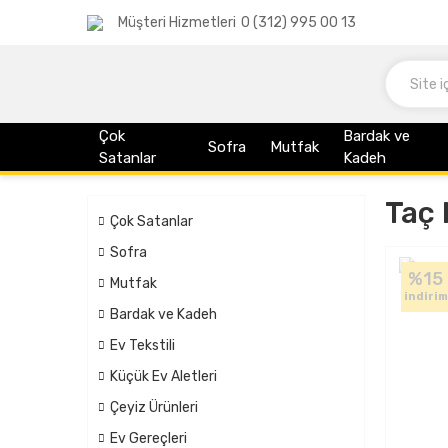
Müşteri Hizmetleri
0 (312) 995 00 13
Çok
Bardak ve
Sofra
Mutfak
Satanlar
Kadeh
Taç 
Çok Satanlar
Sofra
%15
Mutfak
indirim
Bardak ve Kadeh
Ev Tekstili
Küçük Ev Aletleri
Çeyiz Ürünleri
Ev Gereçleri