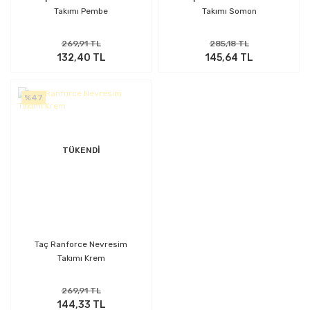
Takımı Pembe
Takımı Somon
269,91 TL
285,18 TL
132,40 TL
145,64 TL
%47
TÜKENDİ
Taç Ranforce Nevresim
Takımı Krem
269,91 TL
144,33 TL