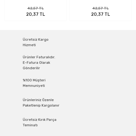
42,57 TL
42,57 TL
20,37 TL
20,37 TL
Ücretsiz Kargo
Hizmeti
Ürünler Faturalıdır.
E-Fatura Olarak
Gönderilir
%100 Müşteri
Memnuniyeti
Ürünleriniz Özenle
Paketlenip Kargolanır
Ücretsiz Kırık Parça
Teminatı