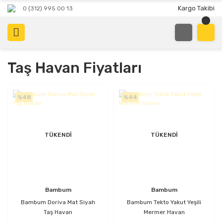
Kargo Takibi
0 (312) 995 00 13
Taş Havan Fiyatları
%48
%44
TÜKENDİ
TÜKENDİ
Bambum
Bambum
Bambum Doriva Mat Siyah
Bambum Tekto Yakut Yeşili
Taş Havan
Mermer Havan