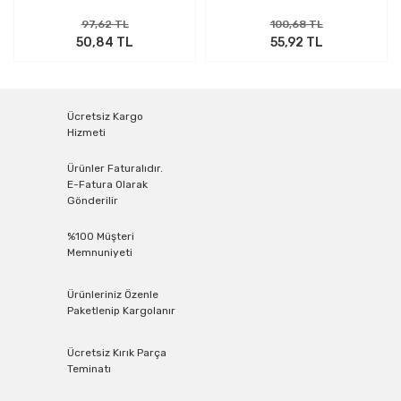
97,62 TL
100,68 TL
50,84 TL
55,92 TL
Ücretsiz Kargo
Hizmeti
Ürünler Faturalıdır.
E-Fatura Olarak
Gönderilir
%100 Müşteri
Memnuniyeti
Ürünleriniz Özenle
Paketlenip Kargolanır
Ücretsiz Kırık Parça
Teminatı