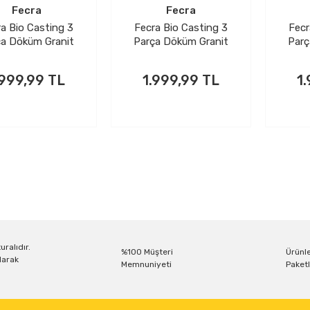
Fecra
Fecra
a Bio Casting 3
Fecra Bio Casting 3
Fecr
ça Döküm Granit
Parça Döküm Granit
Parç
ahan Seti Gri
Tava Seti Gri
Ta
.999,99 TL
1.999,99 TL
1
uralıdır.
%100 Müşteri
Ürünle
larak
Memnuniyeti
Paketl