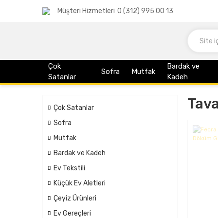
Müşteri Hizmetleri
0 (312) 995 00 13
Çok
Bardak ve
Sofra
Mutfak
Satanlar
Kadeh
Tav
Çok Satanlar
Sofra
Mutfak
Bardak ve Kadeh
Ev Tekstili
Küçük Ev Aletleri
Çeyiz Ürünleri
Ev Gereçleri