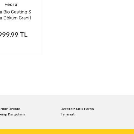
Fecra
a Bio Casting 3
a Döküm Granit
va Seti Siyah
.999,99 TL
riniz Özenle
Ücretsiz Kırık Parça
enip Kargolanır
Teminatı