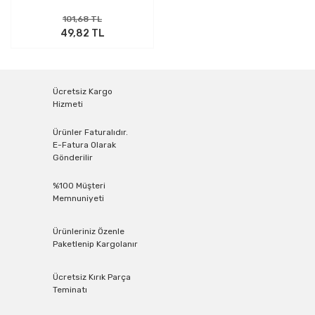
101,68 TL
49,82 TL
Ücretsiz Kargo
Hizmeti
Ürünler Faturalıdır.
E-Fatura Olarak
Gönderilir
%100 Müşteri
Memnuniyeti
Ürünleriniz Özenle
Paketlenip Kargolanır
Ücretsiz Kırık Parça
Teminatı