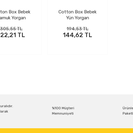
ton Box Bebek
Cotton Box Bebek
amuk Yorgan
Yün Yorgan
305,55 TL
194,53 TL
122,21 TL
144,62 TL
uralıdır.
%100 Müşteri
Ürünle
larak
Memnuniyeti
Paketl