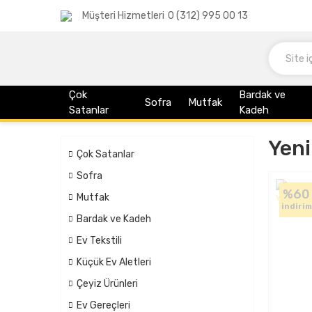
Müşteri Hizmetleri
0 (312) 995 00 13
Çok
Bardak ve
Sofra
Mutfak
Satanlar
Kadeh
Yen
Çok Satanlar
Sofra
%60
Mutfak
indirim
Bardak ve Kadeh
Ev Tekstili
Küçük Ev Aletleri
Çeyiz Ürünleri
Ev Gereçleri