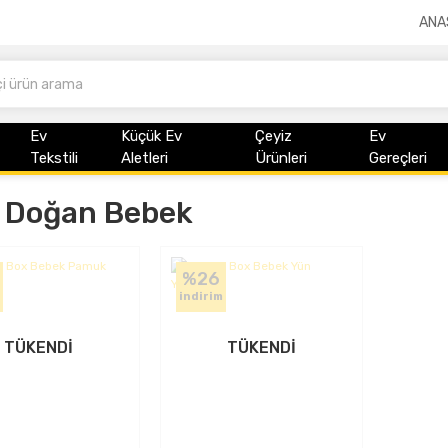
ANA
Ev
Küçük Ev
Çeyiz
Ev
Tekstili
Aletleri
Ürünleri
Gereçleri
i Doğan Bebek
%26
indirim
TÜKENDİ
TÜKENDİ