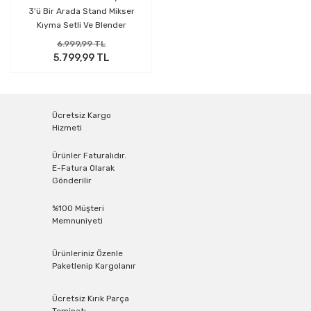
3'ü Bir Arada Stand Mikser
Kıyma Setli Ve Blender
Siyah
6.999,99 TL
5.799,99 TL
Ücretsiz Kargo
Hizmeti
Ürünler Faturalıdır.
E-Fatura Olarak
Gönderilir
%100 Müşteri
Memnuniyeti
Ürünleriniz Özenle
Paketlenip Kargolanır
Ücretsiz Kırık Parça