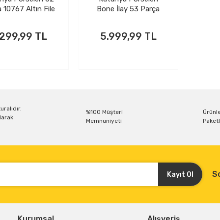
 10767 Altın File
Bone İlay 53 Parça
Yemek Takımı
Filesiz Yemek Takımı
.299,99 TL
5.999,99 TL
uralıdır.
%100 Müşteri
Ürünle
larak
Memnuniyeti
Paketl
S
Kayıt Ol
Kurumsal
Alışveriş