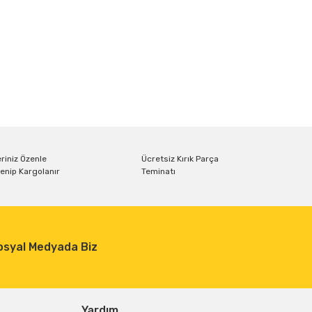
riniz Özenle
Ücretsiz Kırık Parça
enip Kargolanır
Teminatı
osyal Medyada Biz
Yardım