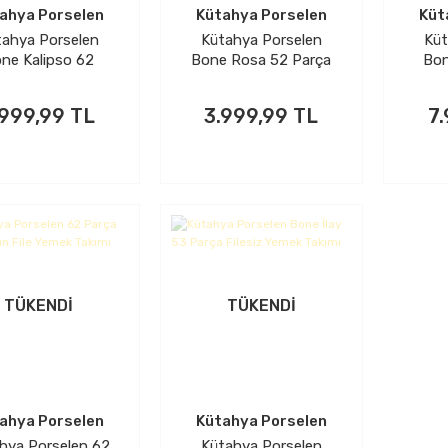
ahya Porselen
Kütahya Porselen
Küt
tahya Porselen
Kütahya Porselen
Küt
ne Kalipso 62
Bone Rosa 52 Parça
Bon
a 1140420 Desen
Filesiz Yemek Takım
Parça
tin Fileli Yemek
Alt
.999,99 TL
3.999,99 TL
7
Takımı
TÜKENDİ
TÜKENDİ
ahya Porselen
Kütahya Porselen
hya Porselen 62
Kütahya Porselen