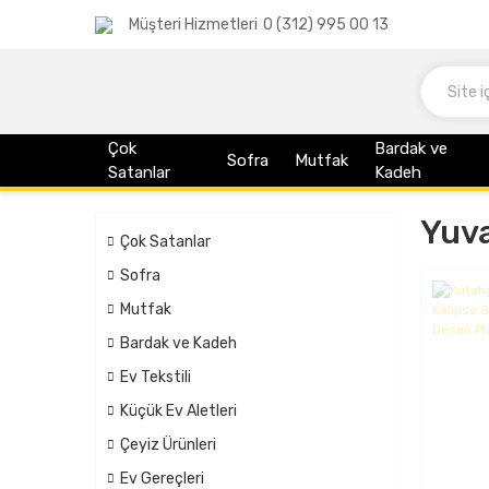
Müşteri Hizmetleri
0 (312) 995 00 13
Çok
Bardak ve
Sofra
Mutfak
Satanlar
Kadeh
Yuva
Çok Satanlar
Sofra
Mutfak
Bardak ve Kadeh
Ev Tekstili
Küçük Ev Aletleri
Çeyiz Ürünleri
Ev Gereçleri