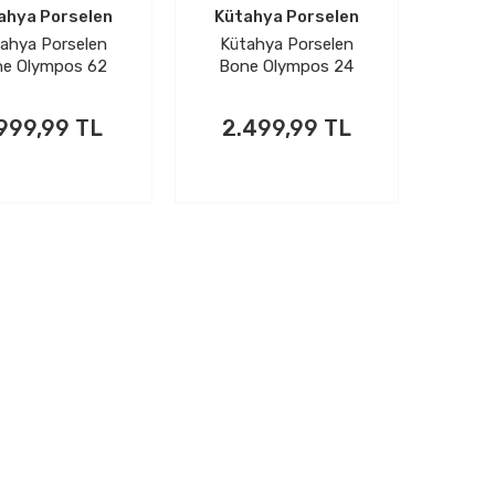
ahya Porselen
Kütahya Porselen
ahya Porselen
Kütahya Porselen
e Olympos 62
Bone Olympos 24
 1133921 Desenli
Parça Yemek Takım
ın Fileli Yemek
Platin File
.999,99 TL
2.499,99 TL
Takımı