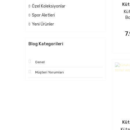
Küt
Özel Koleksiyonlar
Kü
Spor Aletleri
Bo
Parç
Yeni Ürünler
Pla
7
Blog Kategorileri
Genel
Müşteri Yorumları
Küt
Küta