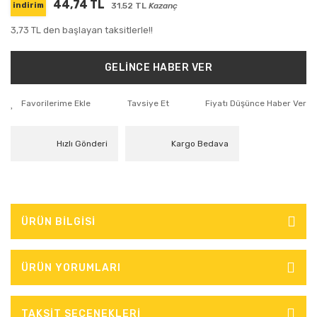
44,74 TL
31.52 TL
Kazanç
indirim
3,73 TL den başlayan taksitlerle!!
GELİNCE HABER VER
Tavsiye Et
Fiyatı Düşünce Haber Ver
Hızlı Gönderi
Kargo Bedava
ÜRÜN BİLGİSİ
ÜRÜN YORUMLARI
TAKSİT SEÇENEKLERİ