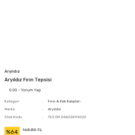
Aryıldız
Aryıldız Fırın Tepsisi
0.00 - Yorum Yap
Kategori
Fırın & Kek Kalıpları
Marka
Aryıldız
Stok Kodu
153.OR.066GSK94022
168,80 TL
%64