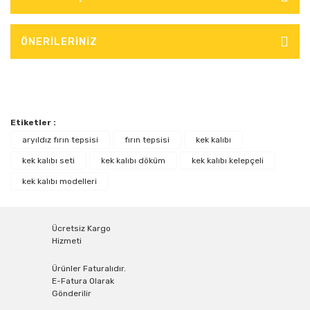
ÖNERİLERİNİZ
Etiketler :
aryıldız fırın tepsisi
fırın tepsisi
kek kalıbı
kek kalıbı seti
kek kalıbı döküm
kek kalıbı kelepçeli
kek kalıbı modelleri
Ücretsiz Kargo
Hizmeti
Ürünler Faturalıdır.
E-Fatura Olarak
Gönderilir