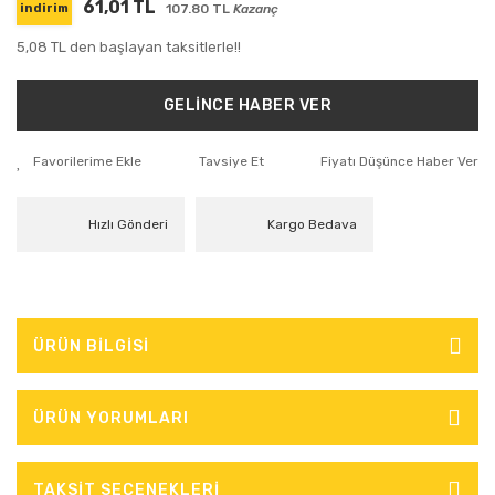
61,01 TL
107.80 TL
Kazanç
indirim
5,08 TL den başlayan taksitlerle!!
GELİNCE HABER VER
Tavsiye Et
Fiyatı Düşünce Haber Ver
Hızlı Gönderi
Kargo Bedava
ÜRÜN BİLGİSİ
ÜRÜN YORUMLARI
TAKSİT SEÇENEKLERİ