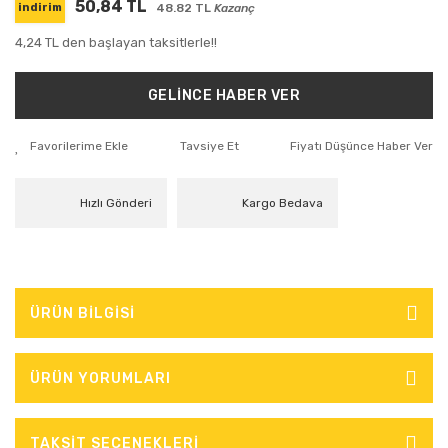
50,84 TL
48.82 TL
Kazanç
indirim
4,24 TL den başlayan taksitlerle!!
GELİNCE HABER VER
Tavsiye Et
Fiyatı Düşünce Haber Ver
Hızlı Gönderi
Kargo Bedava
ÜRÜN BİLGİSİ
ÜRÜN YORUMLARI
TAKSİT SEÇENEKLERİ