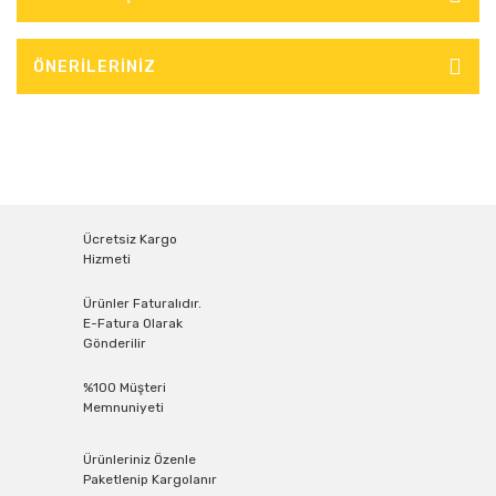
ÖNERİLERİNİZ
Ücretsiz Kargo
Hizmeti
Ürünler Faturalıdır.
E-Fatura Olarak
Gönderilir
%100 Müşteri
Memnuniyeti
Ürünleriniz Özenle
Paketlenip Kargolanır