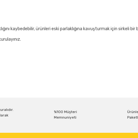
ğını kaybedebilir, ürünleri eski parlaklığına kavuşturmak için sirkeli bir be
kurulayınız.
r konularda yetersiz gördüğünüz noktaları öneri formunu kullanarak tarafım
Bu ürüne ilk yorumu siz yapın!
Yorum Yaz
uralıdır.
%100 Müşteri
Ürünle
larak
Memnuniyeti
Paketl