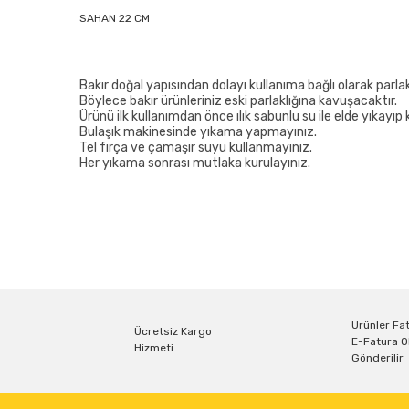
SAHAN 22 CM
Bakır doğal yapısından dolayı kullanıma bağlı olarak parlaklı
Böylece bakır ürünleriniz eski parlaklığına kavuşacaktır.
Ürünü ilk kullanımdan önce ılık sabunlu su ile elde yıkayıp 
Bulaşık makinesinde yıkama yapmayınız.
Tel fırça ve çamaşır suyu kullanmayınız.
Her yıkama sonrası mutlaka kurulayınız.
Bu ürünün fiyat bilgisi, resim, ürün açıklamalarında ve diğe
Görüş ve önerileriniz için teşekkür ederiz.
Ürün resmi kalitesiz, bozuk veya görüntülenemiyor.
Ürün açıklamasında eksik bilgiler bulunuyor.
Ürünler Fat
Ücretsiz Kargo
E-Fatura O
Hizmeti
Ürün bilgilerinde hatalar bulunuyor.
Gönderilir
Ürün fiyatı diğer sitelerden daha pahalı.
Bu ürüne benzer farklı alternatifler olmalı.