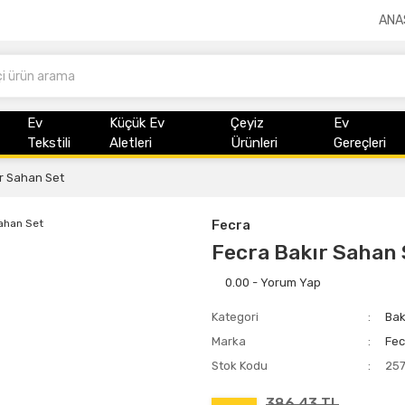
ANA
Ev
Küçük Ev
Çeyiz
Ev
Tekstili
Aletleri
Ürünleri
Gereçleri
r Sahan Set
Fecra
Fecra Bakır Sahan 
0.00 - Yorum Yap
Kategori
Bak
Marka
Fec
Stok Kodu
25
386,43 TL