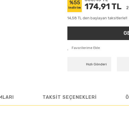
%55
174,91 TL
2
indirim
14,58 TL den başlayan taksitlerle!!
G
Hızlı Gönderi
MLARI
TAKSİT SEÇENEKLERİ
Ö