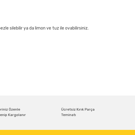
zle silebilir ya da limon ve tuz ile ovabilirsiniz.
ıza iletebilirsiniz.
riniz Özenle
Ücretsiz Kırık Parça
enip Kargolanır
Teminatı