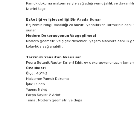
Pamuk dokuma malzemesiyle sağladığı yumuşaklık ve dayanıklılık,
izlerini taşır.
Estetiği ve İşlevselliği Bir Arada Sunar
Bej zemin rengi, sıcaklığı ve huzuru yansıtırken, kırmızının canlı t
sunar.
Modern Dekorasyonun Vazgeçilmezi
Modern geometri ve çiçek desenleri, yaşam alanınıza canlılık ge
kolaylıkla sağlanabilir.
Tarzınızı Yansıtan Aksesuar
Fecra Botanik Raster Kırlent Kılıfı, ev dekorasyonunuzun tamamla
Özellikleri
Ölçü : 43*43
Malzeme: Pamuk Dokuma
İplik: Punch
Yapım: Nakış
Parça Sayısı: 2 Adet
Tema : Modern geometri ve doğa
Bu ürünün fiyat bilgisi, resim, ürün açıklamalarında ve diğe
Görüş ve önerileriniz için teşekkür ederiz.