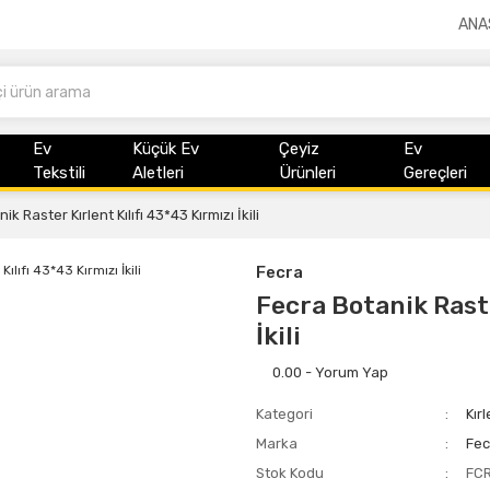
ANA
Ev
Küçük Ev
Çeyiz
Ev
Tekstili
Aletleri
Ürünleri
Gereçleri
k Raster Kırlent Kılıfı 43*43 Kırmızı İkili
Fecra
Fecra Botanik Raste
İkili
0.00 - Yorum Yap
Kategori
Kırl
Marka
Fec
Stok Kodu
FC