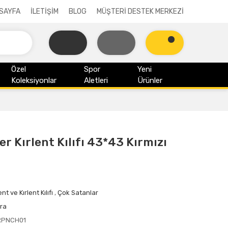
SAYFA
İLETİŞİM
BLOG
MÜŞTERİ DESTEK MERKEZİ
Özel
Spor
Yeni
Koleksiyonlar
Aletleri
Ürünler
r Kırlent Kılıfı 43*43 Kırmızı
ent ve Kırlent Kılıfı
,
Çok Satanlar
ra
RPNCH01