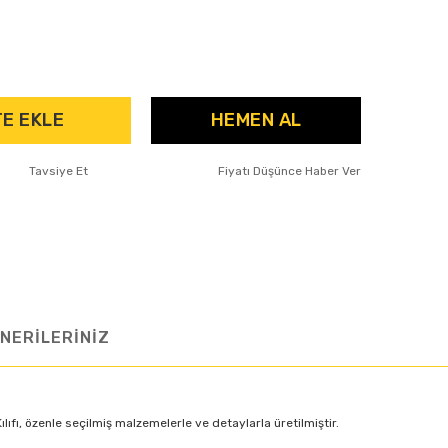
E EKLE
HEMEN AL
Tavsiye Et
Fiyatı Düşünce Haber Ver
NERİLERİNİZ
ıfı, özenle seçilmiş malzemelerle ve detaylarla üretilmiştir.