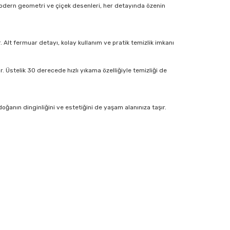
 modern geometri ve çiçek desenleri, her detayında özenin
rir. Alt fermuar detayı, kolay kullanım ve pratik temizlik imkanı
 Üstelik 30 derecede hızlı yıkama özelliğiyle temizliği de
oğanın dinginliğini ve estetiğini de yaşam alanınıza taşır.
ıza iletebilirsiniz.