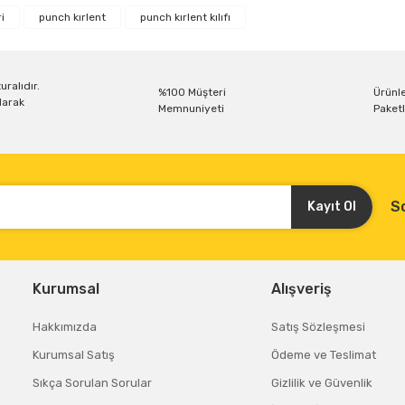
i
punch kırlent
punch kırlent kılıfı
Yorum Yaz
uralıdır.
%100 Müşteri
Ürünle
larak
Memnuniyeti
Paketl
S
Kayıt Ol
Gönder
Kurumsal
Alışveriş
Hakkımızda
Satış Sözleşmesi
Kurumsal Satış
Ödeme ve Teslimat
Sıkça Sorulan Sorular
Gizlilik ve Güvenlik