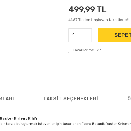
499,99 TL
41,67 TL den başlayan taksitlerle!!
SEPET
MLARI
TAKSİT SEÇENEKLERİ
Ö
aster Kırlent Kılıfı
 tarzla buluşturmak isteyenler için tasarlanan Fecra Botanik Raster Kırlent Kıl