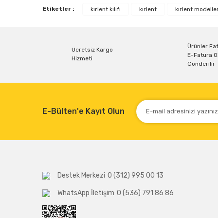
Etiketler :
kırlent kılıfı
kırlent
kırlent modeller
Ürün resmi kalitesiz, bozuk veya görüntülenemiyor.
Ürün açıklamasında eksik bilgiler bulunuyor.
Ürün bilgilerinde hatalar bulunuyor.
Ürünler Fat
Ücretsiz Kargo
E-Fatura O
Ürün fiyatı diğer sitelerden daha pahalı.
Hizmeti
Gönderilir
Bu ürüne benzer farklı alternatifler olmalı.
E-Bülten'e Kayıt Olun
Destek Merkezi
0 (312) 995 00 13
WhatsApp İletişim
0 (536) 791 86 86