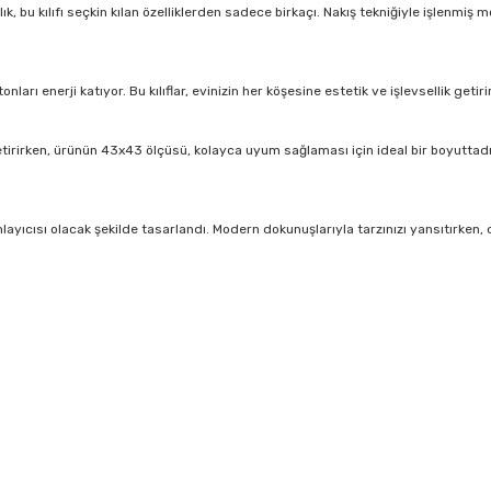
 bu kılıfı seçkin kılan özelliklerden sadece birkaçı. Nakış tekniğiyle işlenmiş
onları enerji katıyor. Bu kılıflar, evinizin her köşesine estetik ve işlevsellik geti
tirirken, ürünün 43x43 ölçüsü, kolayca uyum sağlaması için ideal bir boyuttadır.
yıcısı olacak şekilde tasarlandı. Modern dokunuşlarıyla tarzınızı yansıtırken, d
r konularda yetersiz gördüğünüz noktaları öneri formunu kullanarak tarafım
Bu ürüne ilk yorumu siz yapın!