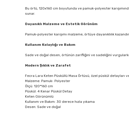
Bu örtü, 120x160 cm boyutunda ve pamuk-polyester karışımından 
sunar.
Dayanıklı Malzeme ve Estetik Görünüm
Pamuk-polyester karışımı malzeme, örtüye dayanıklılık kazandır
Kullanım Kolaylığı ve Bakım
Sade ve doğal desen, örtünün zarifliğini ve sadeliğini vurgularke
Modern Şıklık ve Zarafet
Fecra Lara Keten Püsküllü Masa Örtüsü, özel püskül detayları ve
Malzeme: Pamuk- Polyester
Ölçü: 120*160 cm
Püskül: 4 Kenar Püskül Detay
Keten Görünümlü
Kullanım ve Bakım: 30 derece hızla yıkama
Desen: Sade ve doğal