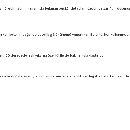
üretilmiştir. 4 kenarında bulunan püskül detayları, özgün ve zarif bir dokunuş
ırken ketenin doğal ve estetik görünümünü yansıtıyor. Bu örtü, her kullanımda 
n, 30 derecede hızlı yıkama özelliği ile de bakımı kolaylaştırıyor.
 sade doğal deseniyle sofranıza modern bir şıklık ve doğallık katarken, zarif b