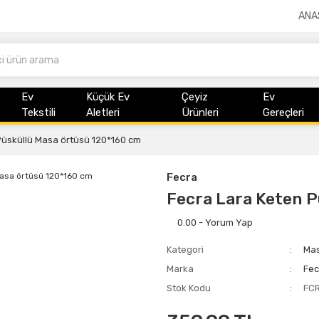
ANA
Ev
Küçük Ev
Çeyiz
Ev
Tekstili
Aletleri
Ürünleri
Gereçleri
Püsküllü Masa örtüsü 120*160 cm
Fecra
Fecra Lara Keten P
0.00 - Yorum Yap
Kategori
Mas
Marka
Fec
Stok Kodu
FC