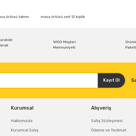
r konularda yetersiz gördüğünüz noktaları öneri formunu kullanarak tarafım
Bu ürüne ilk yorumu siz yapın!
sa örtüsü takımı
masa örtüsü seti 12 kişilik
Yorum Yaz
uralıdır.
%100 Müşteri
Ürünle
larak
Memnuniyeti
Paketl
S
Kayıt Ol
Gönder
Kurumsal
Alışveriş
Hakkımızda
Satış Sözleşmesi
Kurumsal Satış
Ödeme ve Teslimat