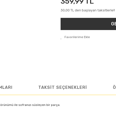
359,99 TL
30,00 TL den başlayan taksitlerle!!
G
MLARI
TAKSİT SEÇENEKLERİ
Ö
örünümü ile sofranızı süsleyen bir parça.