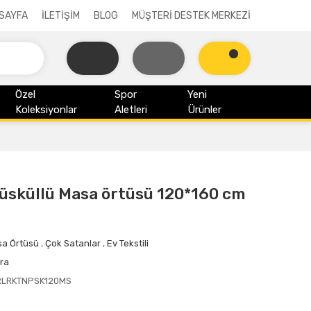
SAYFA
İLETİŞİM
BLOG
MÜŞTERİ DESTEK MERKEZİ
Özel
Spor
Yeni
Koleksiyonlar
Aletleri
Ürünler
üsküllü Masa örtüsü 120*160 cm
a Örtüsü
,
Çok Satanlar
,
Ev Tekstili
ra
RLRKTNPSK120MS