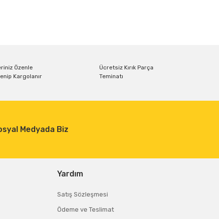
ıza iletebilirsiniz.
riniz Özenle
Ücretsiz Kırık Parça
enip Kargolanır
Teminatı
osyal Medyada Biz
Yardım
Satış Sözleşmesi
Ödeme ve Teslimat