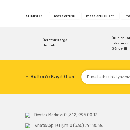
Bu ürünün fiyat bilgisi, resim, ürün açıklamalarında ve diğe
Görüş ve önerileriniz için teşekkür ederiz.
Etiketler :
masa örtüsü
masa örtüsü seti
ma
Ürün resmi kalitesiz, bozuk veya görüntülenemiyor.
Ürün açıklamasında eksik bilgiler bulunuyor.
Ürün bilgilerinde hatalar bulunuyor.
Ürünler Fat
Ücretsiz Kargo
E-Fatura O
Ürün fiyatı diğer sitelerden daha pahalı.
Hizmeti
Gönderilir
Bu ürüne benzer farklı alternatifler olmalı.
E-Bülten'e Kayıt Olun
Destek Merkezi
0 (312) 995 00 13
WhatsApp İletişim
0 (536) 791 86 86