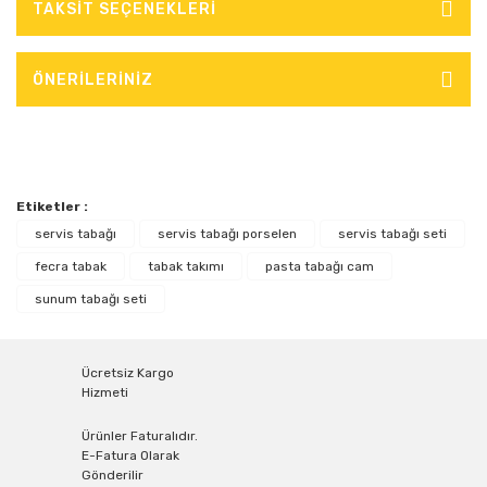
TAKSİT SEÇENEKLERİ
ÖNERİLERİNİZ
Etiketler :
servis tabağı
servis tabağı porselen
servis tabağı seti
fecra tabak
tabak takımı
pasta tabağı cam
sunum tabağı seti
Ücretsiz Kargo
Hizmeti
Ürünler Faturalıdır.
E-Fatura Olarak
Gönderilir