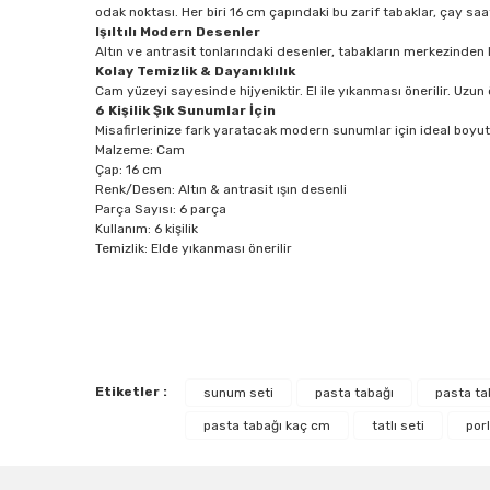
odak noktası. Her biri 16 cm çapındaki bu zarif tabaklar, çay saa
Işıltılı Modern Desenler
Altın ve antrasit tonlarındaki desenler, tabakların merkezinden k
Kolay Temizlik & Dayanıklılık
Cam yüzeyi sayesinde hijyeniktir. El ile yıkanması önerilir. Uzun 
6 Kişilik Şık Sunumlar İçin
Misafirlerinize fark yaratacak modern sunumlar için ideal boyut
Malzeme: Cam
Çap: 16 cm
Renk/Desen: Altın & antrasit ışın desenli
Parça Sayısı: 6 parça
Kullanım: 6 kişilik
Temizlik: Elde yıkanması önerilir
Bu ürünün fiyat bilgisi, resim, ürün açıklamalarında ve diğe
Görüş ve önerileriniz için teşekkür ederiz.
Etiketler :
sunum seti
pasta tabağı
pasta ta
Ürün resmi kalitesiz, bozuk veya görüntülenemiyor.
pasta tabağı kaç cm
tatlı seti
por
Ürün açıklamasında eksik bilgiler bulunuyor.
Ürün bilgilerinde hatalar bulunuyor.