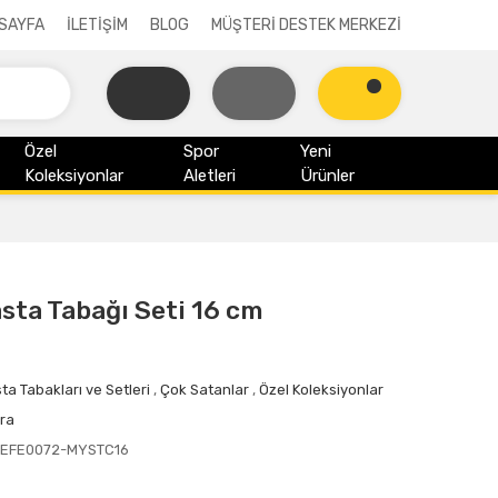
SAYFA
İLETİŞİM
BLOG
MÜŞTERİ DESTEK MERKEZİ
Özel
Spor
Yeni
Koleksiyonlar
Aletleri
Ürünler
asta Tabağı Seti 16 cm
ta Tabakları ve Setleri
,
Çok Satanlar
,
Özel Koleksiyonlar
ra
6EFE0072-MYSTC16