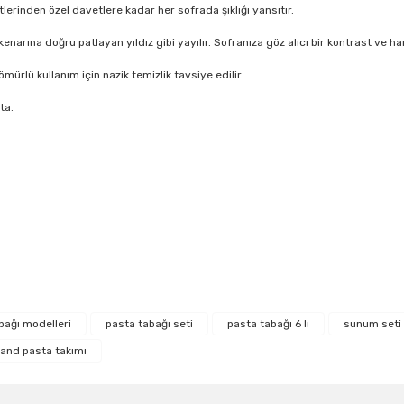
tlerinden özel davetlere kadar her sofrada şıklığı yansıtır.
enarına doğru patlayan yıldız gibi yayılır. Sofranıza göz alıcı bir kontrast ve ha
ömürlü kullanım için nazik temizlik tavsiye edilir.
ta.
r konularda yetersiz gördüğünüz noktaları öneri formunu kullanarak tarafım
Bu ürüne ilk yorumu siz yapın!
bağı modelleri
pasta tabağı seti
pasta tabağı 6 lı
sunum seti
land pasta takımı
Yorum Yaz