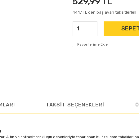
529,99 TL
44,17 TL den başlayan taksitlerle!!
SEPET
MLARI
TAKSİT SEÇENEKLERİ
Ö
!
yor. Altın ve antrasit renkli ışın desenleriyle tasarlanan bu özel cam tabaklar;