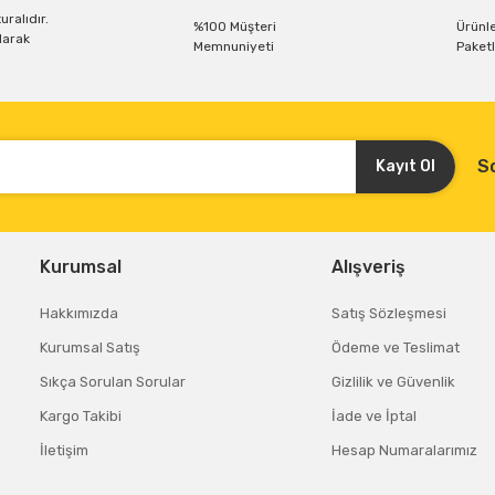
uralıdır.
%100 Müşteri
Ürünle
larak
Memnuniyeti
Paketl
S
Kayıt Ol
Gönder
Kurumsal
Alışveriş
Hakkımızda
Satış Sözleşmesi
Kurumsal Satış
Ödeme ve Teslimat
Sıkça Sorulan Sorular
Gizlilik ve Güvenlik
Kargo Takibi
İade ve İptal
İletişim
Hesap Numaralarımız