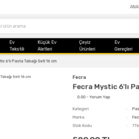
ANA
Ev
Küçük Ev
Çeyiz
Ev
Tekstili
Aletleri
Ürünleri
Gereçleri
ic 6'lı Pasta Tabağı Seti 16 cm
Fecra
Fecra Mystic 6'lı P
0.00 - Yorum Yap
Kategori
Pas
Marka
Fec
Stok Kodu
77