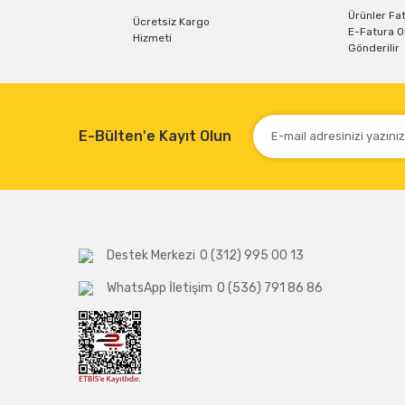
Ürün fiyatı diğer sitelerden daha pahalı.
Ürünler Fat
Ücretsiz Kargo
E-Fatura O
Bu ürüne benzer farklı alternatifler olmalı.
Hizmeti
Gönderilir
E-Bülten'e Kayıt Olun
Destek Merkezi
0 (312) 995 00 13
WhatsApp İletişim
0 (536) 791 86 86