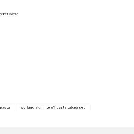
reket katar.
ıza iletebilirsiniz.
 pasta
porland alumilite 6'lı pasta tabağı seti