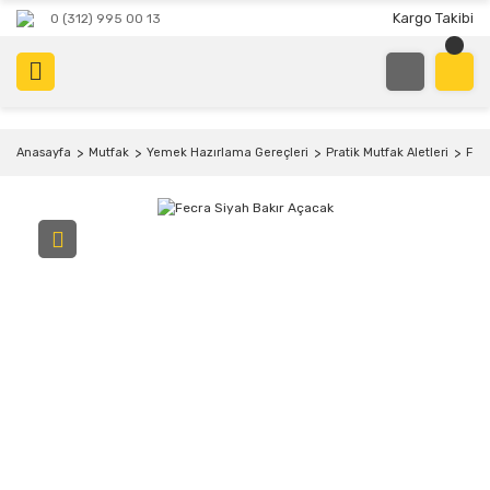
Kargo Takibi
0 (312) 995 00 13
Anasayfa
Mutfak
Yemek Hazırlama Gereçleri
Pratik Mutfak Aletleri
Fec