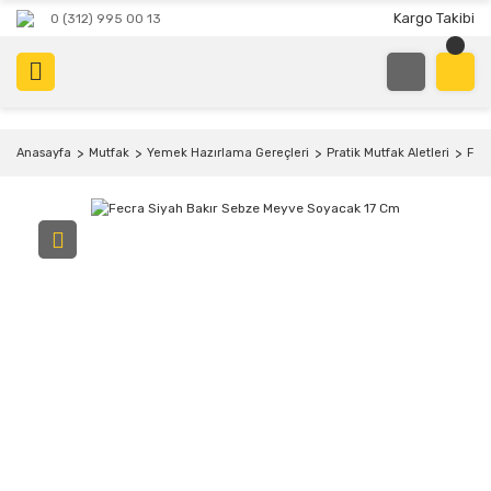
Kargo Takibi
0 (312) 995 00 13
Anasayfa
Mutfak
Yemek Hazırlama Gereçleri
Pratik Mutfak Aletleri
Fec