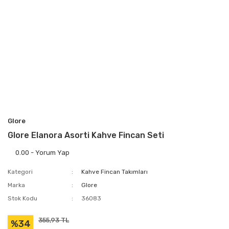
Glore
Glore Elanora Asorti Kahve Fincan Seti
0.00 - Yorum Yap
Kategori
Kahve Fincan Takımları
Marka
Glore
Stok Kodu
36083
355,93 TL
%34