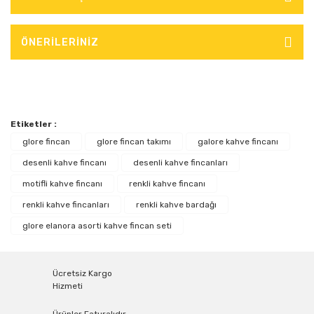
ÖNERİLERİNİZ
Etiketler :
glore fincan
glore fincan takımı
galore kahve fincanı
desenli kahve fincanı
desenli kahve fincanları
motifli kahve fincanı
renkli kahve fincanı
renkli kahve fincanları
renkli kahve bardağı
glore elanora asorti kahve fincan seti
Ücretsiz Kargo
Hizmeti