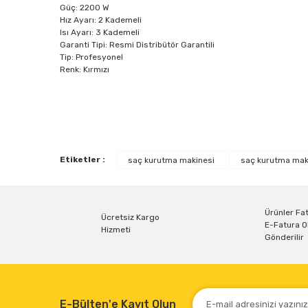
Güç: 2200 W
Hız Ayarı: 2 Kademeli
Isı Ayarı: 3 Kademeli
Garanti Tipi: Resmi Distribütör Garantili
Tip: Profesyonel
Renk: Kırmızı
Bu ürünün fiyat bilgisi, resim, ürün açıklamalarında ve diğe
Görüş ve önerileriniz için teşekkür ederiz.
Etiketler :
saç kurutma makinesi
saç kurutma maki
Ürün resmi kalitesiz, bozuk veya görüntülenemiyor.
Ürün açıklamasında eksik bilgiler bulunuyor.
Ürün bilgilerinde hatalar bulunuyor.
Ürünler Fat
Ücretsiz Kargo
E-Fatura O
Ürün fiyatı diğer sitelerden daha pahalı.
Hizmeti
Gönderilir
Bu ürüne benzer farklı alternatifler olmalı.
E-Bülten'e Kayıt Olun