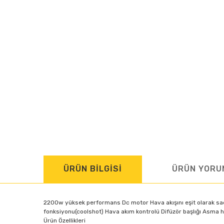
ÜRÜN BİLGİSİ
ÜRÜN YORU
2200w yüksek performans Dc motor Hava akışını eşit olarak saçı
fonksiyonu(coolshot) Hava akım kontrolü Difüzör başlığı Asma ha
Ürün Özellikleri