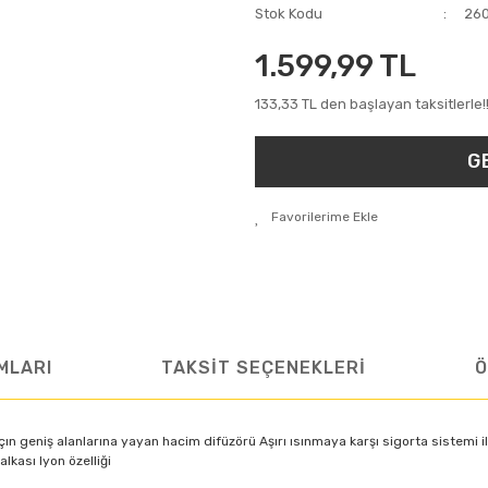
Stok Kodu
26
1.599,99 TL
133,33 TL den başlayan taksitlerle!
G
MLARI
TAKSİT SEÇENEKLERİ
Ö
n geniş alanlarına yayan hacim difüzörü Aşırı ısınmaya karşı sigorta sistemi 
lkası Iyon özelliği