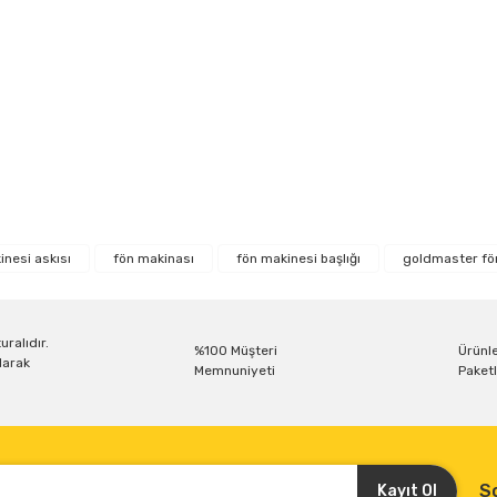
r konularda yetersiz gördüğünüz noktaları öneri formunu kullanarak tarafım
Bu ürüne ilk yorumu siz yapın!
nesi askısı
fön makinası
fön makinesi başlığı
goldmaster fö
Yorum Yaz
uralıdır.
%100 Müşteri
Ürünle
larak
Memnuniyeti
Paketl
S
Kayıt Ol