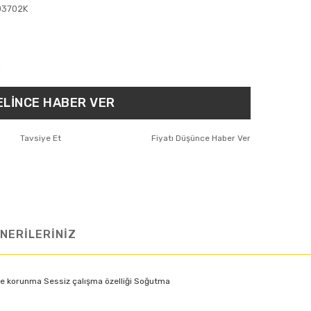
03702K
!
ELİNCE HABER VER
Tavsiye Et
Fiyatı Düşünce Haber Ver
NERİLERİNİZ
ile korunma Sessiz çalışma özelliği Soğutma