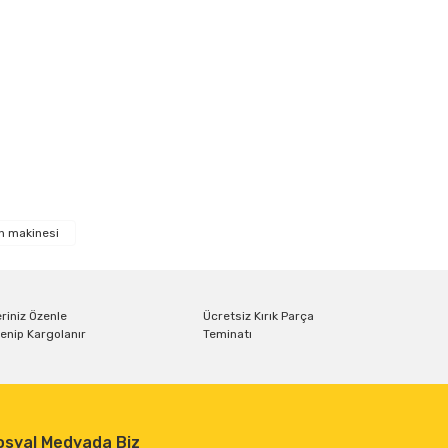
ıza iletebilirsiniz.
n makinesi
riniz Özenle
Ücretsiz Kırık Parça
enip Kargolanır
Teminatı
osyal Medyada Biz