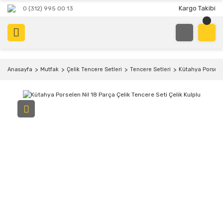
Kargo Takibi
0 (312) 995 00 13
Anasayfa
Mutfak
Çelik Tencere Setleri
Tencere Setleri
Kütahya Porselen